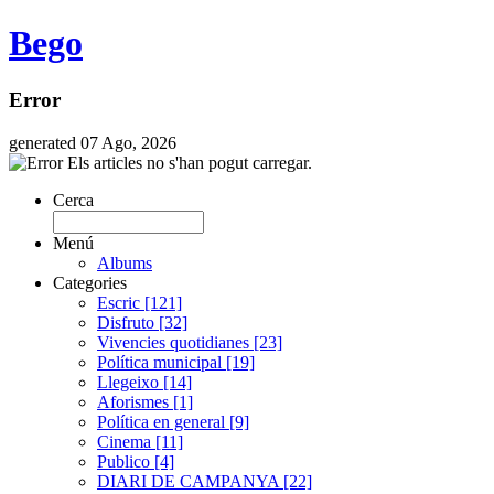
Bego
Error
generated 07 Ago, 2026
Els articles no s'han pogut carregar.
Cerca
Menú
Albums
Categories
Escric [121]
Disfruto [32]
Vivencies quotidianes [23]
Política municipal [19]
Llegeixo [14]
Aforismes [1]
Política en general [9]
Cinema [11]
Publico [4]
DIARI DE CAMPANYA [22]