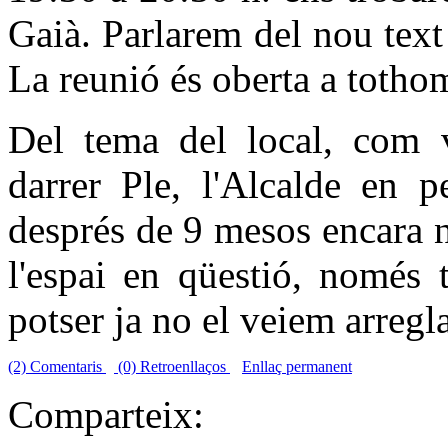
Gaià. Parlarem del nou text
La reunió és oberta a totho
Del tema del local, com v
darrer Ple, l'Alcalde en p
després de 9 mesos encara n
l'espai en qüestió, només 
potser ja no el veiem arregla
(2) Comentaris
(0) Retroenllaços
Enllaç permanent
Comparteix: