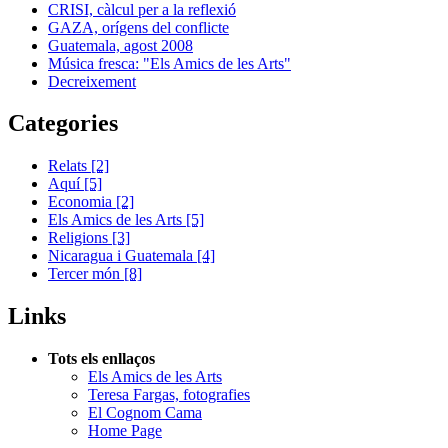
CRISI, càlcul per a la reflexió
GAZA, orígens del conflicte
Guatemala, agost 2008
Música fresca: "Els Amics de les Arts"
Decreixement
Categories
Relats
[2]
Aquí
[5]
Economia
[2]
Els Amics de les Arts
[5]
Religions
[3]
Nicaragua i Guatemala
[4]
Tercer món
[8]
Links
Tots els enllaços
Els Amics de les Arts
Teresa Fargas, fotografies
El Cognom Cama
Home Page