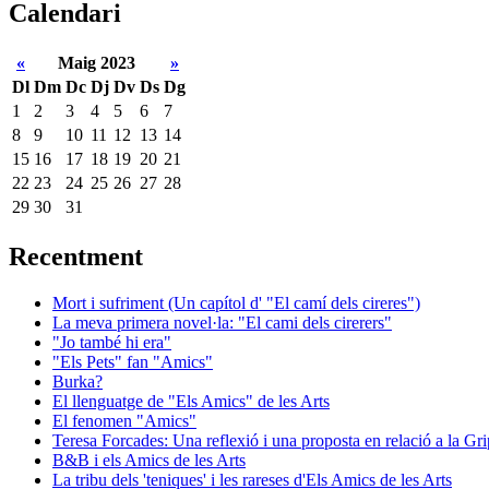
Calendari
«
Maig 2023
»
Dl
Dm
Dc
Dj
Dv
Ds
Dg
1
2
3
4
5
6
7
8
9
10
11
12
13
14
15
16
17
18
19
20
21
22
23
24
25
26
27
28
29
30
31
Recentment
Mort i sufriment (Un capítol d' "El camí dels cireres")
La meva primera novel·la: "El cami dels cirerers"
"Jo també hi era"
"Els Pets" fan "Amics"
Burka?
El llenguatge de "Els Amics" de les Arts
El fenomen "Amics"
Teresa Forcades: Una reflexió i una proposta en relació a la Gr
B&B i els Amics de les Arts
La tribu dels 'teniques' i les rareses d'Els Amics de les Arts