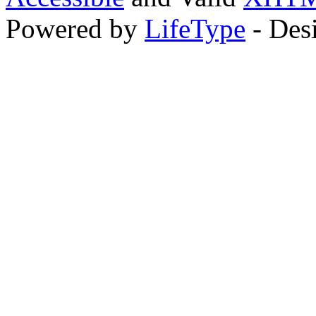
Powered by
LifeType
- Des