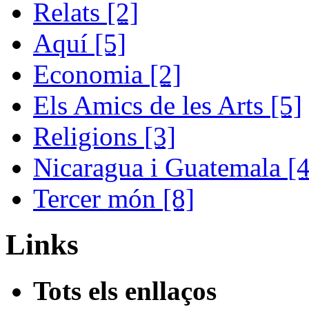
Relats
[2]
Aquí
[5]
Economia
[2]
Els Amics de les Arts
[5]
Religions
[3]
Nicaragua i Guatemala
[4
Tercer món
[8]
Links
Tots els enllaços