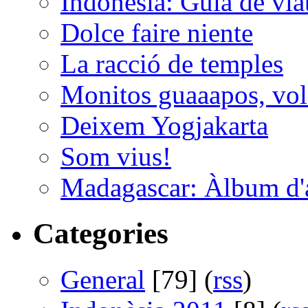
Indonèsia: Guia de viat
Dolce faire niente
La racció de temples
Monitos guaaapos, vol
Deixem Yogjakarta
Som vius!
Madagascar: Àlbum d'
Categories
General
[79] (
rss
)