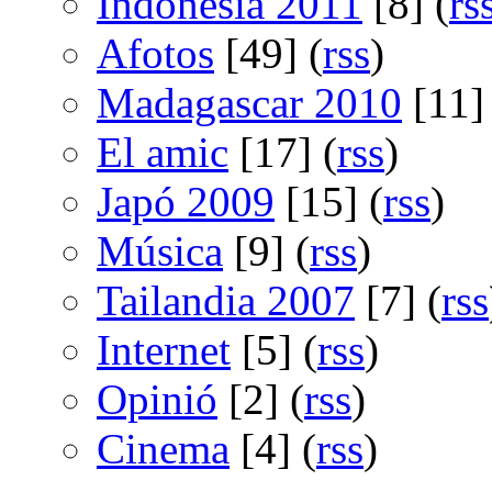
Indonèsia 2011
[8] (
rs
Afotos
[49] (
rss
)
Madagascar 2010
[11] 
El amic
[17] (
rss
)
Japó 2009
[15] (
rss
)
Música
[9] (
rss
)
Tailandia 2007
[7] (
rss
Internet
[5] (
rss
)
Opinió
[2] (
rss
)
Cinema
[4] (
rss
)