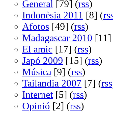
General
[79] (
rss
)
Indonèsia 2011
[8] (
rs
Afotos
[49] (
rss
)
Madagascar 2010
[11] 
El amic
[17] (
rss
)
Japó 2009
[15] (
rss
)
Música
[9] (
rss
)
Tailandia 2007
[7] (
rss
Internet
[5] (
rss
)
Opinió
[2] (
rss
)