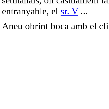
setmanals, on casulament t
entranyable, el
sr. V
...
Aneu obrint boca amb el cli