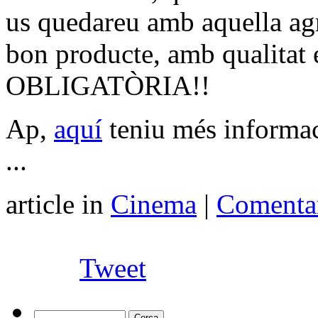
us quedareu amb aquella agr
bon producte, amb qualitat en
OBLIGATÒRIA!!
Ap,
aquí
teniu més informaci
...
article in
Cinema
|
Comentar
Tweet