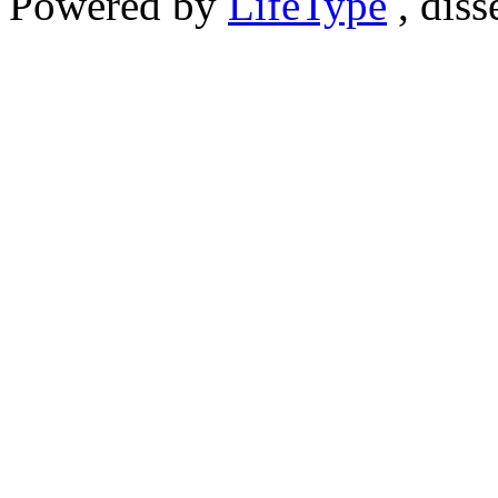
Powered by
LifeType
, diss