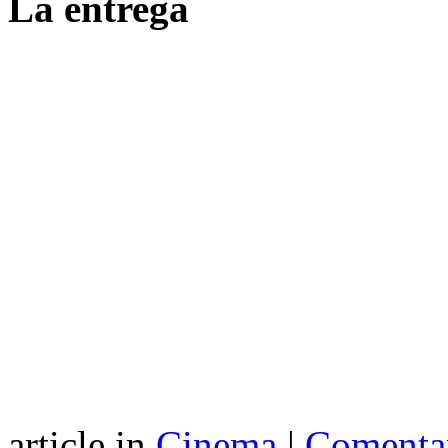
La entrega
article in
Cinema
|
Comentar