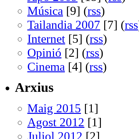
Música
[9] (
rss
)
Tailandia 2007
[7] (
rss
Internet
[5] (
rss
)
Opinió
[2] (
rss
)
Cinema
[4] (
rss
)
Arxius
Maig 2015
[1]
Agost 2012
[1]
Juliol 2012
[2]