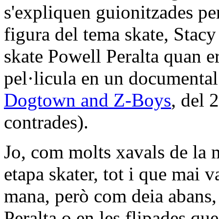
s'expliquen guionitzades pe
figura del tema skate, Stac
skate Powell Peralta quan era
pel·licula en un documental 
Dogtown and Z-Boys
, del 
contrades).
Jo, com molts xavals de la 
etapa skater, tot i que mai 
mana, però com deia abans,
Peralta o en les flipades qu