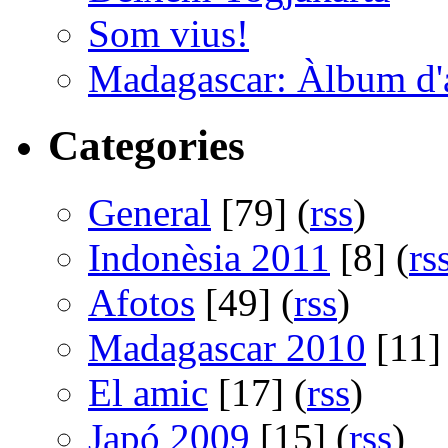
Som vius!
Madagascar: Àlbum d'
Categories
General
[79] (
rss
)
Indonèsia 2011
[8] (
rs
Afotos
[49] (
rss
)
Madagascar 2010
[11] 
El amic
[17] (
rss
)
Japó 2009
[15] (
rss
)