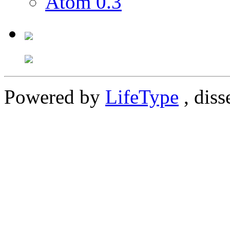
Atom 0.3
Powered by
LifeType
, diss