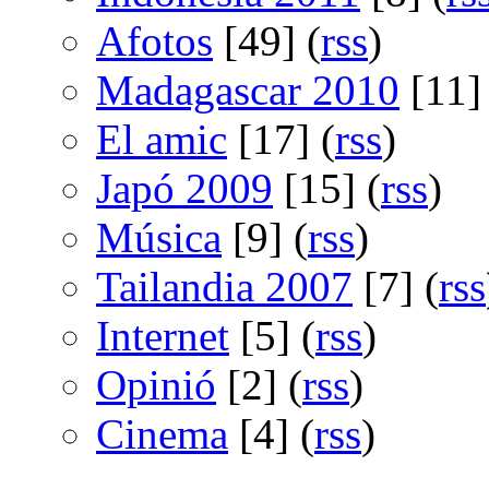
Afotos
[49] (
rss
)
Madagascar 2010
[11] 
El amic
[17] (
rss
)
Japó 2009
[15] (
rss
)
Música
[9] (
rss
)
Tailandia 2007
[7] (
rss
Internet
[5] (
rss
)
Opinió
[2] (
rss
)
Cinema
[4] (
rss
)