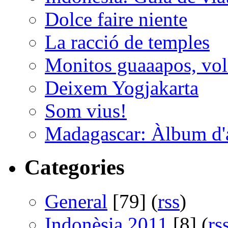
Dolce faire niente
La racció de temples
Monitos guaaapos, vol
Deixem Yogjakarta
Som vius!
Madagascar: Àlbum d'
Categories
General
[79] (
rss
)
Indonèsia 2011
[8] (
rs