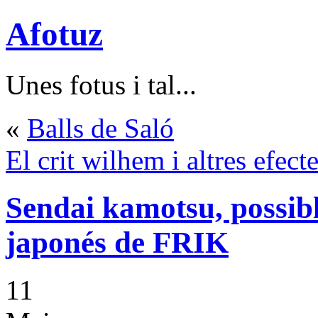
Afotuz
Unes fotus i tal...
«
Balls de Saló
El crit wilhem i altres efec
Sendai kamotsu, possibl
japonés de FRIK
11