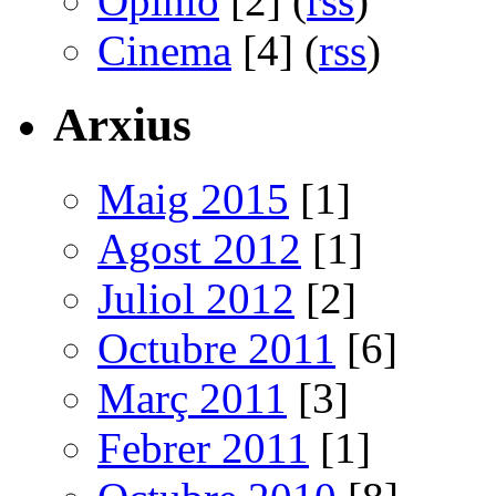
Opinió
[2] (
rss
)
Cinema
[4] (
rss
)
Arxius
Maig 2015
[1]
Agost 2012
[1]
Juliol 2012
[2]
Octubre 2011
[6]
Març 2011
[3]
Febrer 2011
[1]