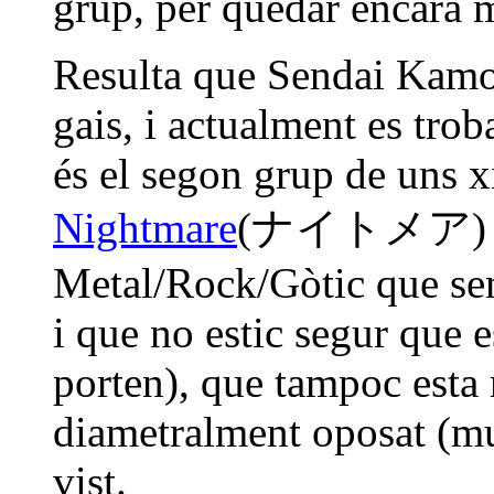
grup, per quedar encara m
Resulta que Sendai Kamot
gais, i actualment es trob
és el segon grup de uns x
Nightmare
(
ナイトメア)
Metal/Rock/Gòtic que semb
i que no estic segur que e
porten), que tampoc esta
diametralment oposat (mus
vist.