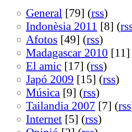
General
[79] (
rss
)
Indonèsia 2011
[8] (
rs
Afotos
[49] (
rss
)
Madagascar 2010
[11] 
El amic
[17] (
rss
)
Japó 2009
[15] (
rss
)
Música
[9] (
rss
)
Tailandia 2007
[7] (
rss
Internet
[5] (
rss
)