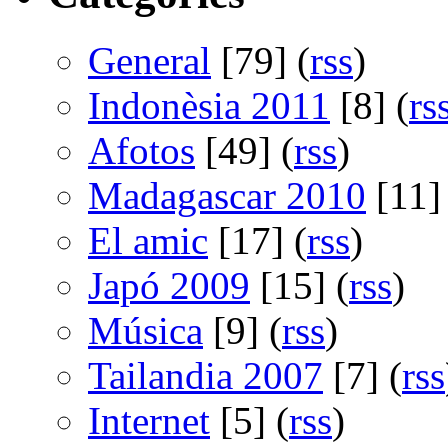
General
[79] (
rss
)
Indonèsia 2011
[8] (
rs
Afotos
[49] (
rss
)
Madagascar 2010
[11] 
El amic
[17] (
rss
)
Japó 2009
[15] (
rss
)
Música
[9] (
rss
)
Tailandia 2007
[7] (
rss
Internet
[5] (
rss
)