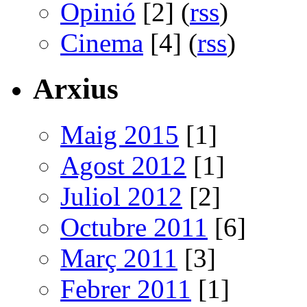
Opinió
[2] (
rss
)
Cinema
[4] (
rss
)
Arxius
Maig 2015
[1]
Agost 2012
[1]
Juliol 2012
[2]
Octubre 2011
[6]
Març 2011
[3]
Febrer 2011
[1]