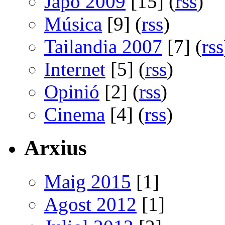
Japó 2009
[15] (
rss
)
Música
[9] (
rss
)
Tailandia 2007
[7] (
rss
Internet
[5] (
rss
)
Opinió
[2] (
rss
)
Cinema
[4] (
rss
)
Arxius
Maig 2015
[1]
Agost 2012
[1]