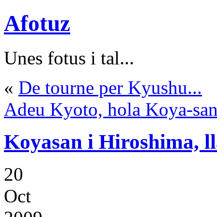
Afotuz
Unes fotus i tal...
«
De tourne per Kyushu...
Adeu Kyoto, hola Koya-sa
Koyasan i Hiroshima, ll
20
Oct