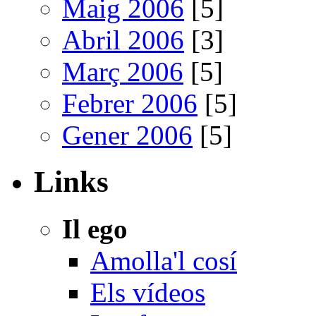
Maig 2006
[5]
Abril 2006
[3]
Març 2006
[5]
Febrer 2006
[5]
Gener 2006
[5]
Links
Il ego
Amolla'l cosí
Els vídeos