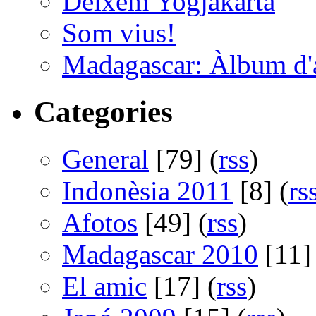
Deixem Yogjakarta
Som vius!
Madagascar: Àlbum d'
Categories
General
[79] (
rss
)
Indonèsia 2011
[8] (
rs
Afotos
[49] (
rss
)
Madagascar 2010
[11] 
El amic
[17] (
rss
)