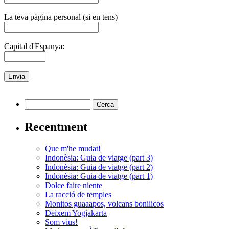
La teva pàgina personal (si en tens)
Capital d'Espanya:
Recentment
Que m'he mudat!
Indonèsia: Guia de viatge (part 3)
Indonèsia: Guia de viatge (part 2)
Indonèsia: Guia de viatge (part 1)
Dolce faire niente
La racció de temples
Monitos guaaapos, volcans boniiicos
Deixem Yogjakarta
Som vius!