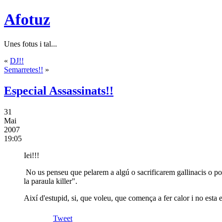
Afotuz
Unes fotus i tal...
«
DJ!!
Semarretes!!
»
Especial Assassinats!!
31
Mai
2007
19:05
Iei!!!
No us penseu que pelarem a algú o sacrificarem gallinacis o pol
la paraula killer".
Així d'estupid, si, que voleu, que comença a fer calor i no esta e
Tweet