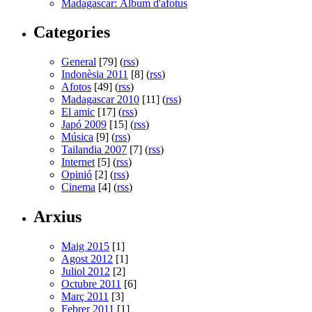
Madagascar: Àlbum d'afotus
Categories
General
[79] (
rss
)
Indonèsia 2011
[8] (
rss
)
Afotos
[49] (
rss
)
Madagascar 2010
[11] (
rss
)
El amic
[17] (
rss
)
Japó 2009
[15] (
rss
)
Música
[9] (
rss
)
Tailandia 2007
[7] (
rss
)
Internet
[5] (
rss
)
Opinió
[2] (
rss
)
Cinema
[4] (
rss
)
Arxius
Maig 2015
[1]
Agost 2012
[1]
Juliol 2012
[2]
Octubre 2011
[6]
Març 2011
[3]
Febrer 2011
[1]