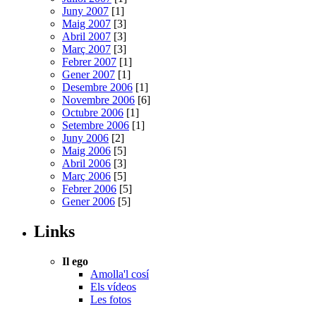
Juny 2007
[1]
Maig 2007
[3]
Abril 2007
[3]
Març 2007
[3]
Febrer 2007
[1]
Gener 2007
[1]
Desembre 2006
[1]
Novembre 2006
[6]
Octubre 2006
[1]
Setembre 2006
[1]
Juny 2006
[2]
Maig 2006
[5]
Abril 2006
[3]
Març 2006
[5]
Febrer 2006
[5]
Gener 2006
[5]
Links
Il ego
Amolla'l cosí
Els vídeos
Les fotos