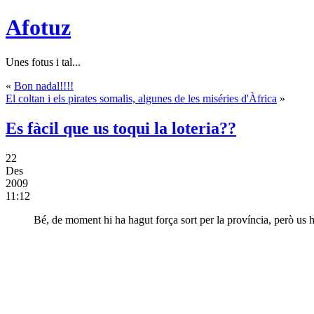
Afotuz
Unes fotus i tal...
«
Bon nadal!!!!
El coltan i els pirates somalis, algunes de les miséries d'Àfrica
»
Es fàcil que us toqui la loteria??
22
Des
2009
11:12
Bé, de moment hi ha hagut força sort per la província, però us he