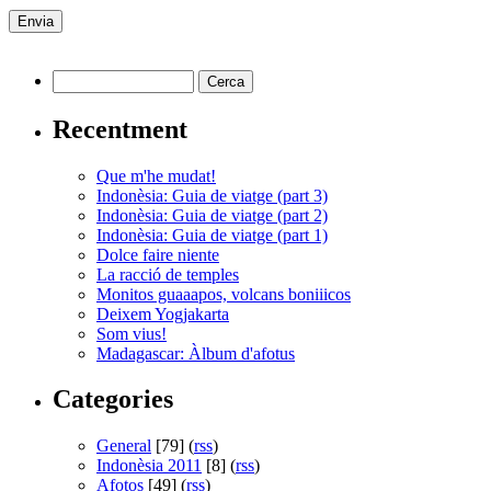
Recentment
Que m'he mudat!
Indonèsia: Guia de viatge (part 3)
Indonèsia: Guia de viatge (part 2)
Indonèsia: Guia de viatge (part 1)
Dolce faire niente
La racció de temples
Monitos guaaapos, volcans boniiicos
Deixem Yogjakarta
Som vius!
Madagascar: Àlbum d'afotus
Categories
General
[79] (
rss
)
Indonèsia 2011
[8] (
rss
)
Afotos
[49] (
rss
)