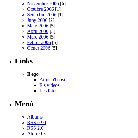
Novembre 2006
[6]
Octubre 2006
[1]
Setembre 2006
[1]
Juny 2006
[2]
Maig 2006
[5]
Abril 2006
[3]
Març 2006
[5]
Febrer 2006
[5]
Gener 2006
[5]
Links
Il ego
Amolla'l cosí
Els vídeos
Les fotos
Menú
Albums
RSS 0.90
RSS 2.0
Atom 0.3