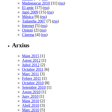
Madagascar 2010
[11] (
rss
)
El amic
[17] (
rss
)
Japó 2009
[15] (
rss
)
Música
[9] (
rss
)
Tailandia 2007
[7] (
rss
)
Internet
[5] (
rss
)
Opinió
[2] (
rss
)
Cinema
[4] (
rss
)
Arxius
Maig 2015
[1]
Agost 2012
[1]
Juliol 2012
[2]
Octubre 2011
[6]
Març 2011
[3]
Febrer 2011
[1]
Octubre 2010
[8]
Setembre 2010
[1]
Agost 2010
[1]
Juny 2010
[1]
Maig 2010
[2]
Abril 2010
[3]
Març 2010
[5]