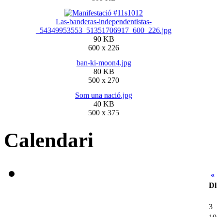
Las-banderas-independentistas-
_54349953553_51351706917_600_226.jpg
90 KB
600 x 226
ban-ki-moon4.jpg
80 KB
500 x 270
Som una nació.jpg
40 KB
500 x 375
Calendari
«
Dl
3