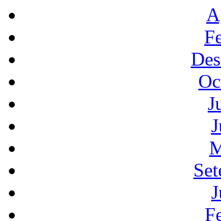
A
F
Des
Oc
J
J
M
Set
J
F