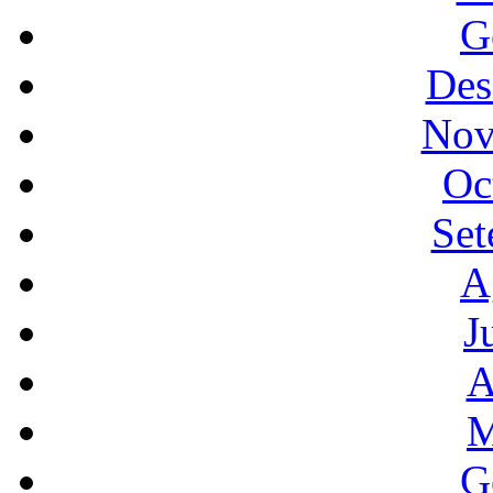
G
Des
Nov
Oc
Set
A
J
A
M
G