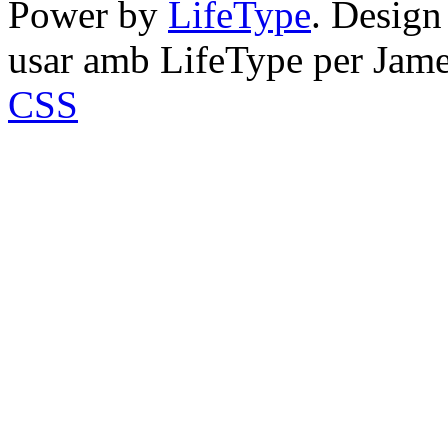
Power by
LifeType
. Desig
usar amb LifeType per Jam
CSS