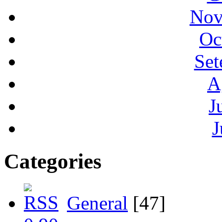
Nov
Oc
Set
A
J
J
Categories
General
[47]