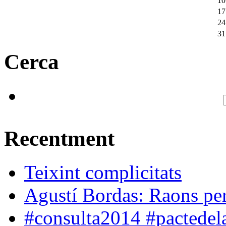
10
17
24
31
Cerca
Recentment
Teixint complicitats
Agustí Bordas: Raons per 
#consulta2014 #pactedela