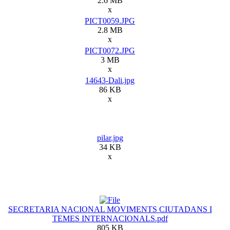
2.6 MB
x
PICT0059.JPG
2.8 MB
x
PICT0072.JPG
3 MB
x
14643-Dali.jpg
86 KB
x
pilar.jpg
34 KB
x
SECRETARIA NACIONAL MOVIMENTS CIUTADANS I
TEMES INTERNACIONALS.pdf
805 KB