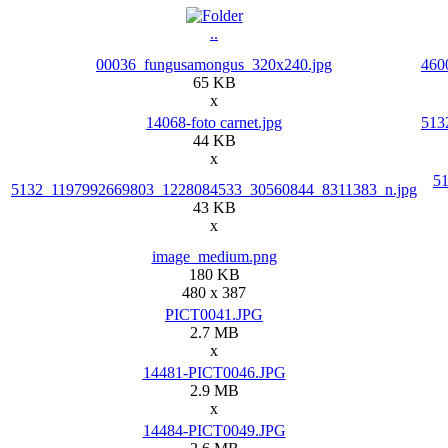
..
00036_fungusamongus_320x240.jpg
460
65 KB
x
14068-foto carnet.jpg
513
44 KB
x
5
5132_1197992669803_1228084533_30560844_8311383_n.jpg
43 KB
x
image_medium.png
180 KB
480 x 387
PICT0041.JPG
2.7 MB
x
14481-PICT0046.JPG
2.9 MB
x
14484-PICT0049.JPG