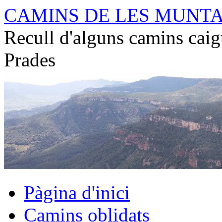
Vés
CAMINS DE LES MUNT
al
contingut
Recull d'alguns camins caig
Prades
Pàgina d'inici
Camins oblidats