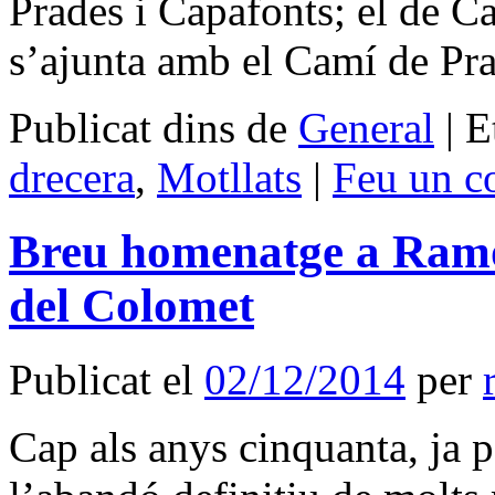
Prades i Capafonts; el de Ca
s’ajunta amb el Camí de P
Publicat dins de
General
|
E
drecera
,
Motllats
|
Feu un c
Breu homenatge a Ramo
del Colomet
Publicat el
02/12/2014
per
Cap als anys cinquanta, ja p