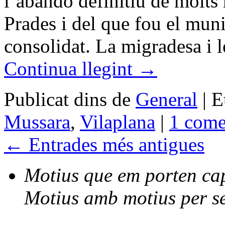
l’abandó definitiu de molt
Prades i del que fou el muni
consolidat. La migradesa i 
Continua llegint
→
Publicat dins de
General
|
E
Mussara
,
Vilaplana
|
1 come
←
Entrades més antigues
Motius que em porten cap 
Motius amb motius per se