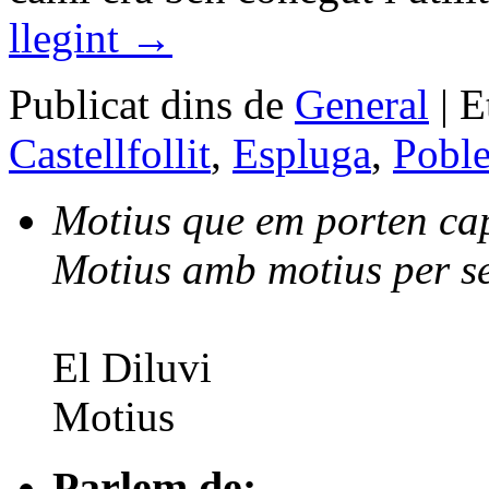
llegint
→
Publicat dins de
General
|
E
Castellfollit
,
Espluga
,
Poble
Motius que em porten cap 
Motius amb motius per se
El Diluvi
Motius
Parlem de: