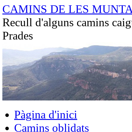
Vés
CAMINS DE LES MUNT
al
contingut
Recull d'alguns camins caig
Prades
Pàgina d'inici
Camins oblidats