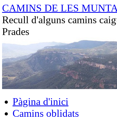
Vés
CAMINS DE LES MUNT
al
contingut
Recull d'alguns camins caig
Prades
Pàgina d'inici
Camins oblidats