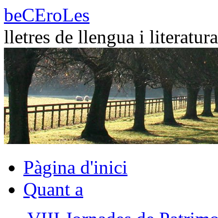
Vés
beCEroLes
al
contingut
lletres de llengua i literatura
Pàgina d'inici
Quant a