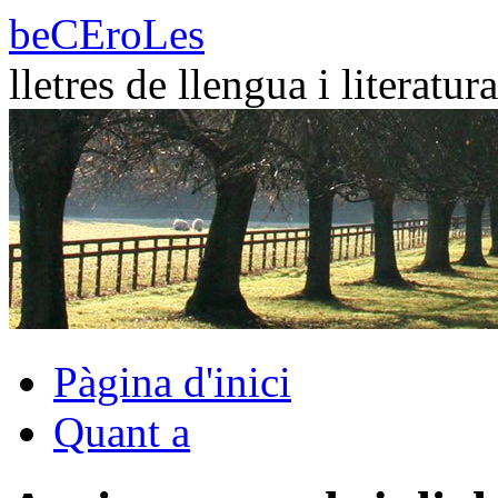
Vés
beCEroLes
al
contingut
lletres de llengua i literatura
Pàgina d'inici
Quant a