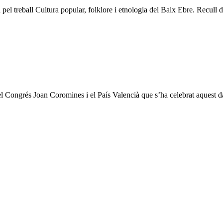
l treball Cultura popular, folklore i etnologia del Baix Ebre. Recull de 
del Congrés Joan Coromines i el País Valencià que s’ha celebrat aquest
es