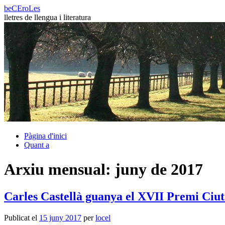
Vés
beCEroLes
al
lletres de llengua i literatura
contingut
Pàgina d'inici
Quant a
Arxiu mensual:
juny de 2017
Carles Castellà guanya el XVII Premi Ciut
Publicat el
15 juny 2017
per
locel