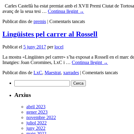
Carles Castellà ha estat premiat amb el XVII Premi Ciutat de Tortosa pe
avanç de la seua tesi …
Continua llegint
→
a
Publicat dins de
premis
|
Comentaris tancats
Carles
Castellà
Lingüistes pel carrer al Rossell
guanya
el
Publicat el
5 juny 2017
per
locel
XVII
Premi
La mostra «Lingüistes pel carrer» s’ha exposat a Rossell en el marc 
Ciutat
Imatgies: Joan Coromines, LxC i …
Continua llegint
→
de
Tortosa
a
Publicat dins de
LxC
,
Maestrat
,
xarrades
|
Comentaris tancats
amb
Lingüist
un
Cerca:
pel
recull
carrer
d’etnotextos
al
Arxius
del
Rossell
Baix
abril 2023
Ebre
gener 2023
novembre 2022
juliol 2022
juny 2022
maig 2022