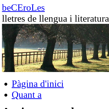
Vés
beCEroLes
al
contingut
lletres de llengua i literatura
Pàgina d'inici
Quant a