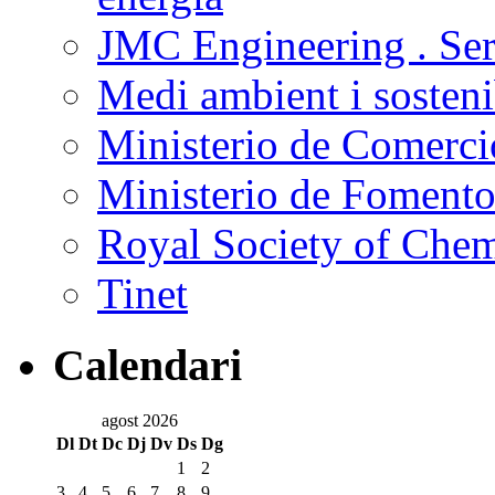
JMC Engineering . Ser
Medi ambient i sostenib
Ministerio de Comercio
Ministerio de Foment
Royal Society of Che
Tinet
Calendari
agost 2026
Dl
Dt
Dc
Dj
Dv
Ds
Dg
1
2
3
4
5
6
7
8
9