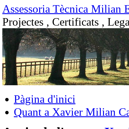
Vés
Assessoria Tècnica Milian 
al
contingut
Projectes , Certificats , Lega
Pàgina d'inici
Quant a Xavier Milian Ca