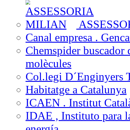
ASSESSOR
Canal empresa . Gencat
Chemspider buscador 
molècules
Col.legi D´Enginyers T
Habitatge a Catalunya
ICAEN . Institut Català
IDAE , Instituto para l
energía