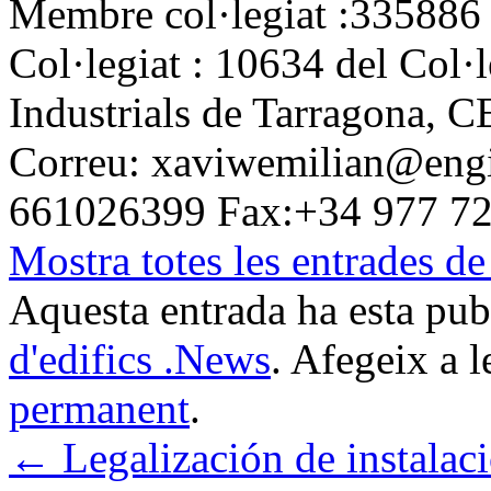
Membre col·legiat :335886 
Col·legiat : 10634 del Col·
Industrials de Tarragona, C
Correu: xaviwemilian@engin
661026399 Fax:+34 977 7
Mostra totes les entrades d
Aquesta entrada ha esta pu
d'edifics .News
. Afegeix a l
permanent
.
←
Legalización de instalac