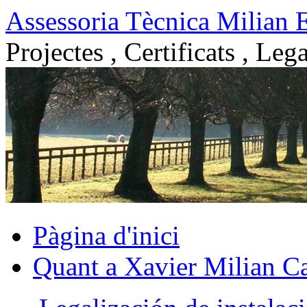
Vés
Assessoria Tècnica Milian 
al
contingut
Projectes , Certificats , Lega
Pàgina d'inici
Quant a Xavier Milian Ca