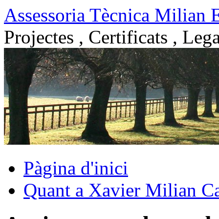
Vés
Assessoria Tècnica Milian 
al
contingut
Projectes , Certificats , Lega
Pàgina d'inici
Quant a Xavier Milian Ca