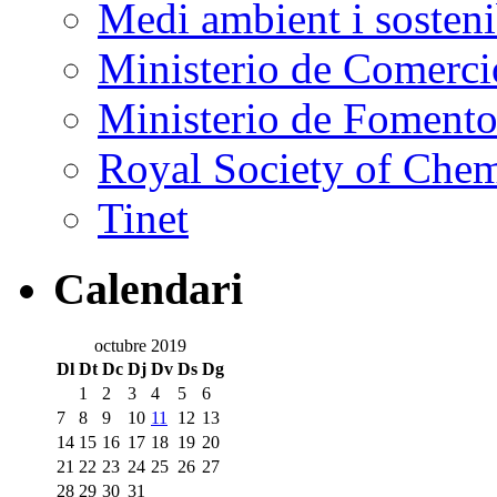
Medi ambient i sostenib
Ministerio de Comercio
Ministerio de Foment
Royal Society of Che
Tinet
Calendari
octubre 2019
Dl
Dt
Dc
Dj
Dv
Ds
Dg
1
2
3
4
5
6
7
8
9
10
11
12
13
14
15
16
17
18
19
20
21
22
23
24
25
26
27
28
29
30
31