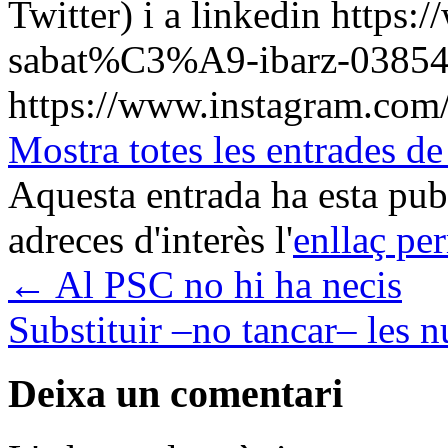
Twitter) i a linkedin https:
sabat%C3%A9-ibarz-0385441
https://www.instagram.com/
Mostra totes les entrad
Aquesta entrada ha esta pu
adreces d'interès l'
enllaç pe
←
Al PSC no hi ha necis
Substituir –no tancar– les 
Deixa un comentari