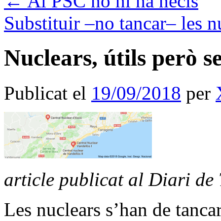
←
Al PSC no hi ha necis
Substituir –no tancar– les 
Nuclears, útils però s
Publicat el
19/09/2018
per
article publicat al Diari d
Les nuclears s’han de tancar