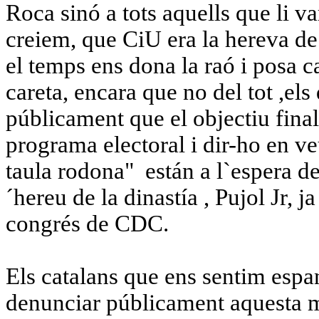
Roca sinó a tots aquells que li v
creiem, que CiU era la hereva de 
el temps ens dona la raó i posa ca
careta, encara que no del tot ,els
públicament
que el objectiu fina
programa electoral i dir
-ho en veu
taula rodona"
están a l`espera d
´hereu
de la dinastía
, Pujol Jr, j
congrés de CDC
.
Els catalans que ens sentim espan
denunciar públicament
aquesta m