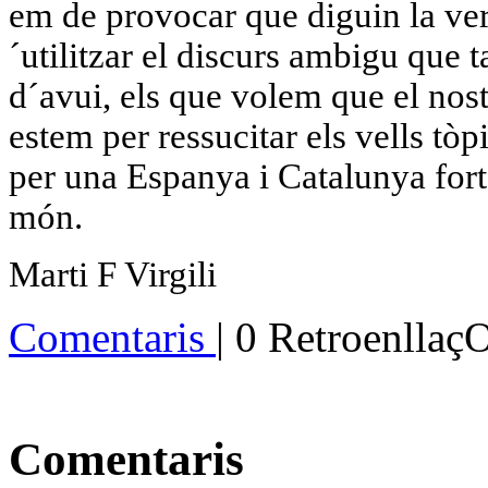
em de provocar que diguin la veri
´utilitzar
el discurs ambigu que ta
d´avui
, els que volem que el nost
estem per ressucitar
els vells tòpi
per una Espanya i Catalunya forte
món
.
Marti F Virgili
Comentaris
| 0 Retroenllaç
Comentaris