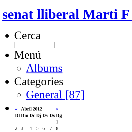
senat lliberal Marti F
Cerca
Menú
Albums
Categories
General [87]
«
Abril 2012
»
Dl
Dm
Dc
Dj
Dv
Ds
Dg
1
2
3
4
5
6
7
8