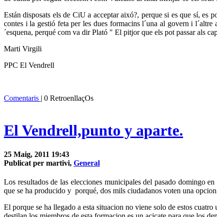
Están disposats els de CiU a acceptar aixó?, perque si es que sí, es
contes i la gestió feta per les dues formacins l´una al govern i l´alt
´esquena, perqué com va dir Plató " El pitjor que els pot passar als ca
Marti Virgili
PPC El Vendrell
Comentaris
| 0 RetroenllaçOs
El Vendrell,punto y aparte.
25 Maig, 2011 19:43
Publicat per martivi,
General
Los resultados de las elecciones municipales del pasado domingo en 
que se ha producido y porqué, dos mils ciudadanos voten una opcion 
El porque se ha llegado a esta situacion no viene solo de estos cuatro
destilan los miembros de esta formacion es un acicate para que los d