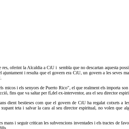
res, oferint la Alcaldia a CiU i sembla que no descartan aquesta possibil
el ajuntament i resulta que el govern era CiU, un govern a les seves ma
.
ls micos i els senyors de Puerto Rico", el que realment els importa son
ó, fins que va saltar per fí,del ex-interventor, ara el seu director espiri
ans dient bestieses com que el govern de CiU ha regalat cotxets a les 
upant teta i salvar la cara al seu director espiritual, no volen que al
mans i seguir critican les subvencions inventades i els tractes de favor 
ills.