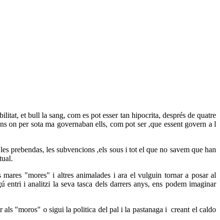
itat, et bull la sang, com es pot esser tan hipocrita, després de quatre
ns on per sota ma governaban ells, com pot ser ,que essent govern a l
 les prebendas, les subvencions ,els sous i tot el que no savem que han
tual.
mares "mores" i altres animalades i ara el vulguin tornar a posar al
gú entri i analitzi la seva tasca dels darrers anys, ens podem imaginar
als "moros" o sigui la politica del pal i la pastanaga i creant el caldo