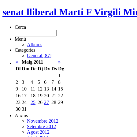
senat lliberal Marti F Virgili Mi
Cerca
Menú
Albums
Categories
General [87]
«
Maig 2011
»
Dl
Dm
Dc
Dj
Dv
Ds
Dg
1
2
3
4
5
6
7
8
9
10
11
12
13
14
15
16
17
18
19
20
21
22
23
24
25
26
27
28
29
30
31
Arxius
Novembre 2012
Setembre 2012
Agost 2012