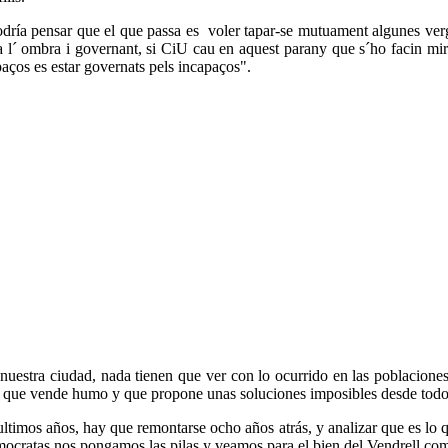
 podría pensar que el que passa es voler tapar-se mutuament algunes ver
re a l´ ombra i governant, si CiU cau en aquest parany que s´ho facin mi
paços es estar governats pels incapaços".
nuestra ciudad, nada tienen que ver con lo ocurrido en las poblaciones
que vende humo y que propone unas soluciones imposibles desde todo p
 ultimos años, hay que remontarse ocho años atrás, y analizar que es lo
emocratas nos pongamos las pilas y veamos para el bien del Vendrell co