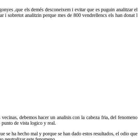
gonyes ,que els demés desconeixem i evitar que es puguin analitzar el
rar i sobretot analitzin perque mes de 800 vendrellencs els han donat l
 vecinas, debemos hacer un analisis con la cabeza fria, del fenomeno
unto de vista logico y real.
 que se ha hecho mal y porque se han dado estos resultados, el odio que
mo neutralizar este fenomeno.