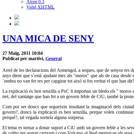
Atom 0.3
Valid
XHTML
UNA MICA DE SENY
27 Maig, 2011 10:04
Publicat per martivi,
General
Arrel de les declaracions del Armengol, a seques, que de senyor res de 
anys dient que s´está ajudant mes als "moros" que als de casa desde 
´ombra no van fer res per capgirar tot aixó si fos veritat el que han dit?
La explicació es ben senzilla a PxC li importan un bledo els " moros e
tret, del xantatge que han fet a un govern feble de CiU, també la protecci
Com pot ser doncs que segueixin insultant la imaginació dels ciutad
govern?, doncs la explicació es ben senzilla, perque volen continuar x
perqué?, tal vegada sortiría alguna sorpresa.
El tema es tornar a donar suport a CiU amb un govern feble a les seves 
de cultiu per seguir creixent i com Vulcano al final menjar-se els seus f