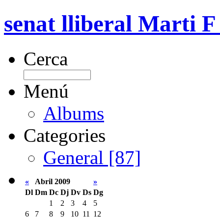
senat lliberal Marti F
Cerca
Menú
Albums
Categories
General [87]
«
Abril 2009
»
Dl
Dm
Dc
Dj
Dv
Ds
Dg
1
2
3
4
5
6
7
8
9
10
11
12