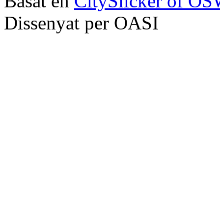
Basat en
CitySlicker of O
Dissenyat per OASI