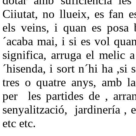
dotar amb suficiencia les
Ciiutat, no llueix, es fan 
els veins, i quan es posa 
´acaba mai, i si es vol qua
significa, arruga el melic 
´hisenda, i sort n´hi ha ,si 
tres o quatre anys, amb l
per les partides de , arra
senyalització, jardinería , ed
etc etc.