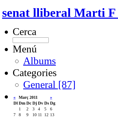
senat lliberal Marti F
Cerca
Menú
Albums
Categories
General [87]
«
Març 2011
»
Dl
Dm
Dc
Dj
Dv
Ds
Dg
1
2
3
4
5
6
7
8
9
10
11
12
13