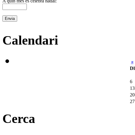
A quin mes es celebra nadal:
Calendari
«
Dl
6
13
20
27
Cerca