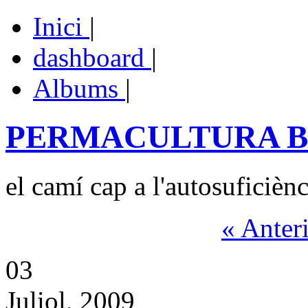
Inici
|
dashboard
|
Albums
|
PERMACULTURA 
el camí cap a l'autosuficiènc
« Anter
03
Juliol, 2009