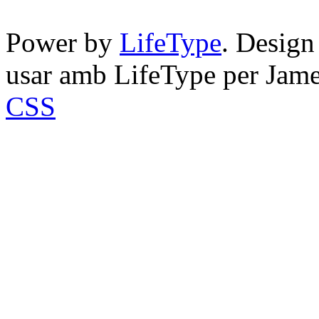
Power by
LifeType
. Desig
usar amb LifeType per Jam
CSS