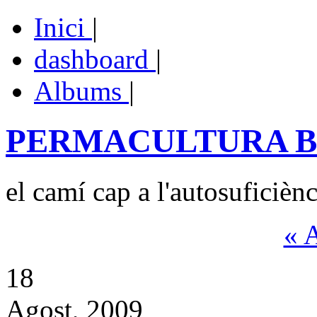
Inici
|
dashboard
|
Albums
|
PERMACULTURA 
el camí cap a l'autosuficiènc
« 
18
Agost, 2009