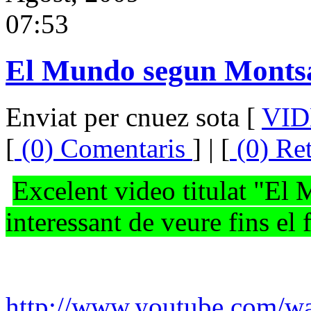
07:53
El Mundo segun Monts
Enviat per cnuez sota [
VI
[
(0) Comentaris
] | [
(0) Re
Excelent video titulat "E
interessant de veure fins el 
http://www.youtube.com/