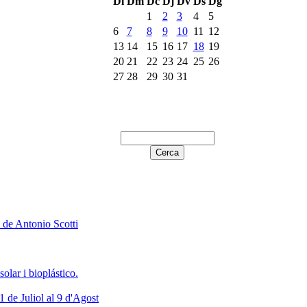
Dl
Dm
Dc
Dj
Dv
Ds
Dg
1
2
3
4
5
6
7
8
9
10
11
12
13
14
15
16
17
18
19
20
21
22
23
24
25
26
27
28
29
30
31
 de Antonio Scotti
olar i bioplástico.
 de Juliol al 9 d'Agost