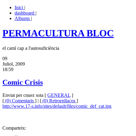
Inici
|
dashboard
|
Albums
|
PERMACULTURA BLOC
el camí cap a l'autosuficiència
09
Juliol, 2009
18:59
Comic Crisis
Enviat per cnuez sota [
GENERAL
]
[
(0) Comentaris
] | [
(0) Retroenllaços
]
http://www.17-s.info/sites/default/files/comic_def_cat.jpg
Comparteix: