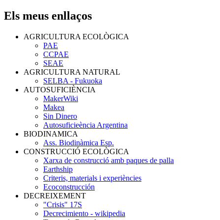
Els meus enllaços
AGRICULTURA ECOLÒGICA
PAE
CCPAE
SEAE
AGRICULTURA NATURAL
SELBA - Fukuoka
AUTOSUFICIÈNCIA
MakerWiki
Makea
Sin Dinero
Autosuficieència Argentina
BIODINAMICA
Ass. Biodinàmica Esp.
CONSTRUCCIÓ ECOLÒGICA
Xarxa de construcció amb paques de palla
Earthship
Criteris, materials i experiències
Ecoconstrucción
DECREIXEMENT
"Crisis" 17S
Decrecimiento - wikipedia