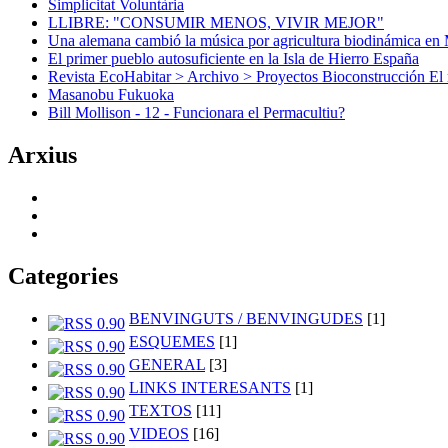
Simplicitat Voluntària
LLIBRE: "CONSUMIR MENOS, VIVIR MEJOR"
Una alemana cambió la música por agricultura biodinámica en 
El primer pueblo autosuficiente en la Isla de Hierro España
Revista EcoHabitar > Archivo > Proyectos Bioconstrucción El 
Masanobu Fukuoka
Bill Mollison - 12 - Funcionara el Permacultiu?
Arxius
Categories
BENVINGUTS / BENVINGUDES
[1]
ESQUEMES
[1]
GENERAL
[3]
LINKS INTERESANTS
[1]
TEXTOS
[11]
VIDEOS
[16]