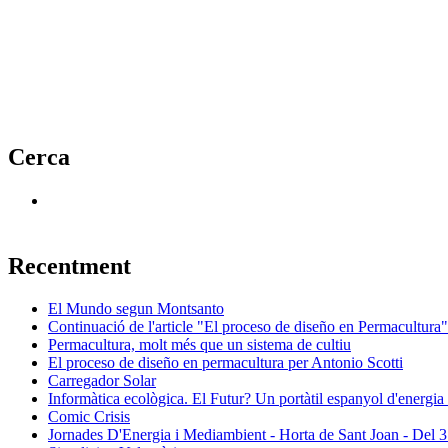
Cerca
Recentment
El Mundo segun Montsanto
Continuació de l'article "El proceso de diseño en Permacultura"
Permacultura, molt més que un sistema de cultiu
El proceso de diseño en permacultura per Antonio Scotti
Carregador Solar
Informàtica ecològica. El Futur? Un portàtil espanyol d'energia s
Comic Crisis
Jornades D'Energia i Mediambient - Horta de Sant Joan - Del 31