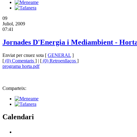
09
Juliol, 2009
07:41
Jornades D'Energia i Mediambient - Horta d
Enviat per cnuez sota [
GENERAL
]
[
(0) Comentaris
] | [
(0) Retroenllaços
]
programa horta.pdf
Comparteix:
Calendari