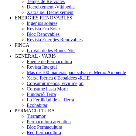
Temps de Re-voltes
Decreixement -Vikipedia
Xarxa pel Decreixement
ENERGIES RENOVABLES
Ingenios solares
Revista Era Solar
Bloc Renovables
Revista Energies Renovables
FINCA
La Vall de les Bones Nits
GENERAL - VARIS
Fuente de Permacultura
Revista Integral
Mas de 100 maneras para salvar el Medio Ambiente
Xarxa Ibèrica d'Ecoaldees -R.I.E
Consumir menos, vivir mejor.
Consume hasta Morir
Fundació Terra
La Fertilidad de la Tierra
Ecohabitar
PERMACULTURA
Tierramor
Permacultura argentina
Bloc Permacultura
Red Permacultura