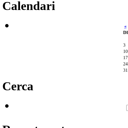
Calendari
«
Dl
3
10
17
24
31
Cerca