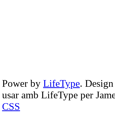
Power by
LifeType
. Desig
usar amb LifeType per Jam
CSS