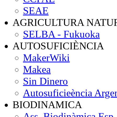
SEAE
AGRICULTURA NATU
SELBA - Fukuoka
AUTOSUFICIÈNCIA
MakerWiki
Makea
Sin Dinero
Autosuficieència Arge
BIODINAMICA
Ass. Biodinàmica Esp.