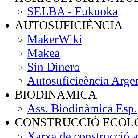
SELBA - Fukuoka
AUTOSUFICIÈNCIA
MakerWiki
Makea
Sin Dinero
Autosuficieència Arge
BIODINAMICA
Ass. Biodinàmica Esp.
CONSTRUCCIÓ ECOL
Xarxa de construcció 