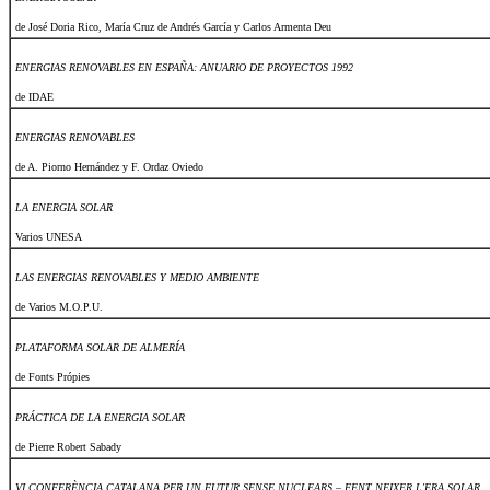
de José Doria Rico, María Cruz de Andrés García y Carlos Armenta Deu
ENERGIAS RENOVABLES EN ESPAÑA: ANUARIO DE PROYECTOS 1992
de IDAE
ENERGIAS RENOVABLES
de A. Piorno Hernández y F. Ordaz Oviedo
LA ENERGIA SOLAR
Varios UNESA
LAS ENERGIAS RENOVABLES Y MEDIO AMBIENTE
de Varios M.O.P.U.
PLATAFORMA SOLAR DE ALMERÍA
de Fonts Própies
PRÁCTICA DE LA ENERGIA SOLAR
de Pierre Robert Sabady
VI CONFERÈNCIA CATALANA PER UN FUTUR SENSE NUCLEARS – FENT NEIXER L'ERA SOLAR