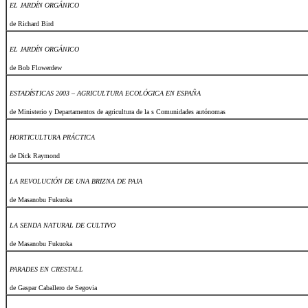
EL JARDÍN ORGÁNICO
de Richard Bird
EL JARDÍN ORGÁNICO
de Bob Flowerdew
ESTADÍSTICAS 2003 – AGRICULTURA ECOLÓGICA EN ESPAÑA
de Ministerio y Departamentos de agricultura de la s Comunidades autónomas
HORTICULTURA PRÁCTICA
de Dick Raymond
LA REVOLUCIÓN DE UNA BRIZNA DE PAJA
de Masanobu Fukuoka
LA SENDA NATURAL DE CULTIVO
de Masanobu Fukuoka
PARADES EN CRESTALL
de Gaspar Caballero de Segovia