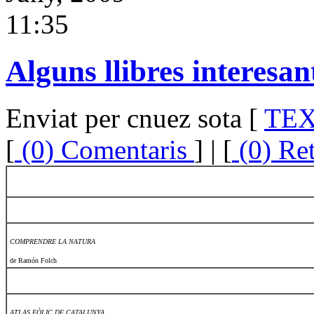
11:35
Alguns llibres interesan
Enviat per cnuez sota [
TE
[
(0) Comentaris
] | [
(0) Re
COMPRENDRE LA NATURA
de Ramón Folch
ATLAS EÒLIC DE CATALUNYA