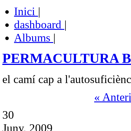
Inici
|
dashboard
|
Albums
|
PERMACULTURA 
el camí cap a l'autosuficiènc
« Anter
30
Juny, 2009