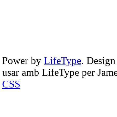
Power by
LifeType
. Desig
usar amb LifeType per Jam
CSS