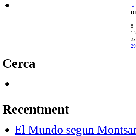
«
Dl
1
8
15
22
29
Cerca
Recentment
El Mundo segun Montsa