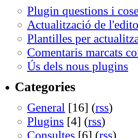
Plugin questions i cose
Actualització de l'editor
Plantilles per actualitz
Comentaris marcats 
Ús dels nous plugins
Categories
General
[16] (
rss
)
Plugins
[4] (
rss
)
Consultes
[6] (
rss
)