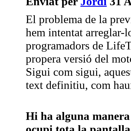
Enviat per
Jordi
31 A
El problema de la previ
hem intentat arreglar-l
programadors de LifeTy
propera versió del moto
Sigui com sigui, aquest
text definitiu, com hau
Hi ha alguna manera d
ocupi tota la pantall