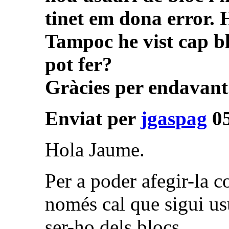
tinet em dona error. 
Tampoc he vist cap bl
pot fer?
Gràcies per endavan
Enviat per
jgaspag
05
Hola Jaume.
Per a poder afegir-la c
només cal que sigui us
ser-ho dels blocs.