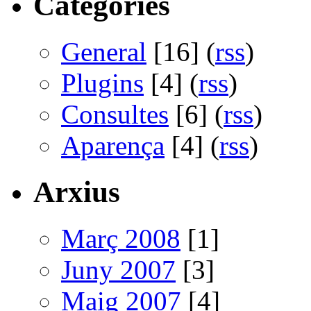
Categories
General
[16] (
rss
)
Plugins
[4] (
rss
)
Consultes
[6] (
rss
)
Aparença
[4] (
rss
)
Arxius
Març 2008
[1]
Juny 2007
[3]
Maig 2007
[4]