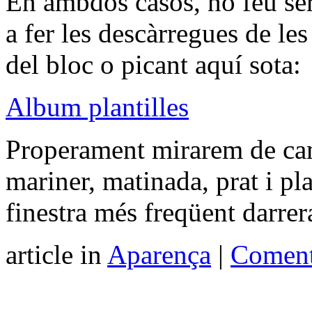
En ambdòs casos, no feu serv
a fer les descàrregues de les
del bloc o picant aquí sota:
Album plantilles
Properament mirarem de camb
mariner, matinada, prat i pla
finestra més freqüent darr
article in
Aparença
|
Coment