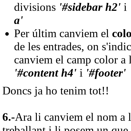
divisions
'#sidebar h2'
i
a'
Per últim canviem el
col
de les entrades, on s'indi
canviem el camp color a 
'#content h4'
i
'#footer'
Doncs ja ho tenim tot!!
6.-
Ara li canviem el nom a 
treballant i li posem un que 