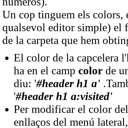
números).
Un cop tinguem els colors,
qualsevol editor simple) el fi
de la carpeta que hem obting
El color de la capcelera l
ha en el camp
color
de un
diu: '
#header h1 a'
.També
'
#header h1 a:visited'
Per modificar el color dels
enllaços del menú latera