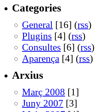
Categories
General
[16] (
rss
)
Plugins
[4] (
rss
)
Consultes
[6] (
rss
)
Aparença
[4] (
rss
)
Arxius
Març 2008
[1]
Juny 2007
[3]