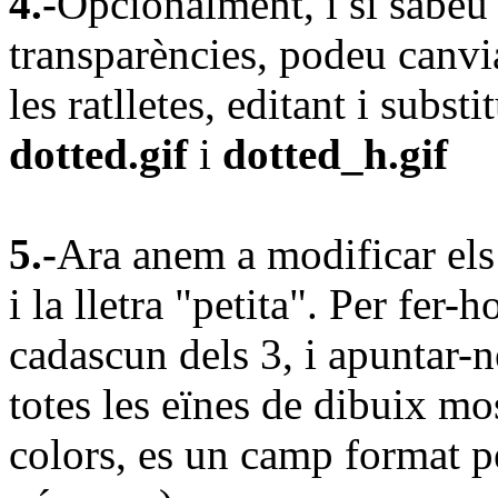
4.-
Opcionalment, i si sabeu 
transparències, podeu canvia
les ratlletes, editant i substi
dotted.gif
i
dotted_h.gif
5.-
Ara anem a modificar els 
i la lletra "petita". Per fer
cadascun dels 3, i apuntar-n
totes les eïnes de dibuix mo
colors, es un camp format pe