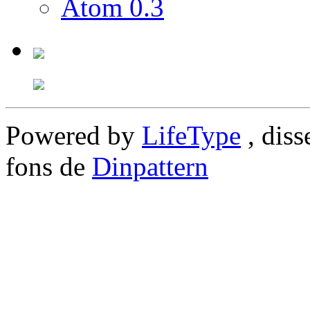
Atom 0.3
Powered by
LifeType
, diss
fons de
Dinpattern