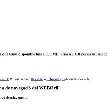
 que teniu disponible fins a 500 MB
(i fins a
1 GB
per als usuaris de
ovetats
Pots deixar una
Resposta
, o
Retroenllaços
des de la teva web.
ema de navegació del WEBfàcil"
na de desplaçament.