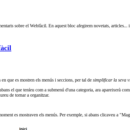
ntaris sobre el Webfàcil. En aquest bloc afegirem novetats, articles...
àcil
ma en que es mostren els menús i seccions, per tal de
simplificar la seva v
 abans el que teníeu com a submenú d'una categoria, ara apareixerà co
reu de tornar a organitzar.
 moment es mostraven els menús. Per exemple, si abans clicaveu a "Mag