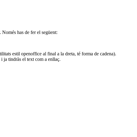
r. Només has de fer el següent:
litats estil openoffice al final a la dreta, té forma de cadena).
 ja tindràs el text com a enllaç.