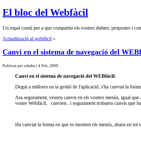
El bloc del Webfàcil
Un espai comú per a que compartiu els vostres dubtes, propostes i come
Actualització al webfàcil
»
Canvi en el sistema de navegació del WEBf
Publicat per wfadm | 4 Feb, 2009
Canvi en el sistema de navegació del WEBfàcil:
Degut a millores en la gestió de l'aplicació, s'ha canviat la for
Ara segurament, veureu canvis en els vostres menús, igual que
vostre Webfàcil, canvien , i segurament trobareu canvis que hau
Ha canviat la forma en que es mostren els menús, abans en tot