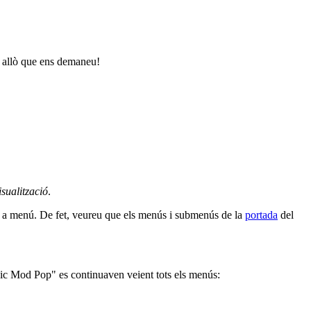
 i allò que ens demaneu!
isualització
.
m a menú. De fet, veureu que els menús i submenús de la
portada
del
ic Mod Pop" es continuaven veient tots els menús: