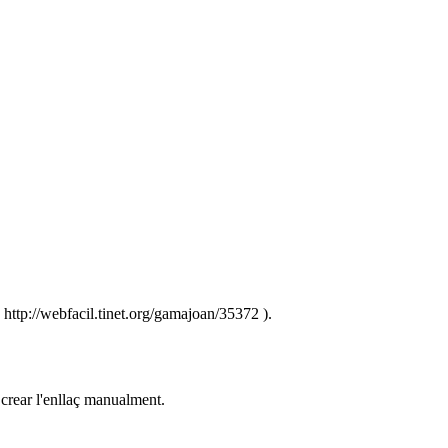
( http://webfacil.tinet.org/gamajoan/35372 ).
 crear l'enllaç manualment.