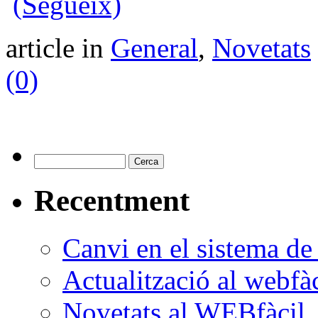
(Segueix)
article in
General
,
Novetats
(0)
Recentment
Canvi en el sistema d
Actualització al webfàc
Novetats al WEBfàcil