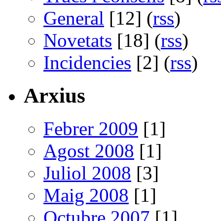
General
[12] (
rss
)
Novetats
[18] (
rss
)
Incidencies
[2] (
rss
)
Arxius
Febrer 2009
[1]
Agost 2008
[1]
Juliol 2008
[3]
Maig 2008
[1]
Octubre 2007
[1]