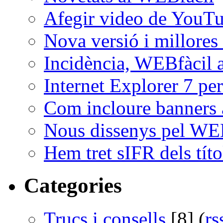
Afegir video de YouT
Nova versió i millores 
Incidència, WEBfàcil a
Internet Explorer 7 per
Com incloure banners 
Nous dissenys pel WE
Hem tret sIFR dels títo
Categories
Trucs i consells
[8] (
rs