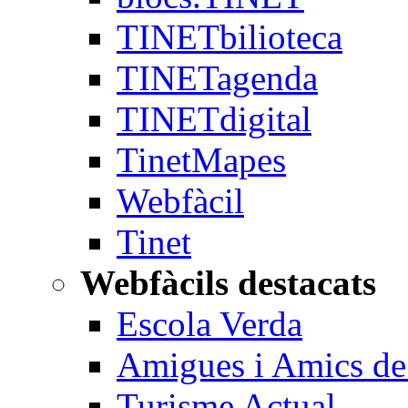
TINETbilioteca
TINETagenda
TINETdigital
TinetMapes
Webfàcil
Tinet
Webfàcils destacats
Escola Verda
Amigues i Amics de 
Turisme Actual