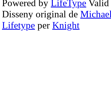
Powered by
LifeType
Vali
Disseny original de
Michae
Lifetype
per
Knight