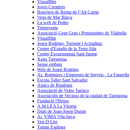
Visualfilm
Joves Creadors
Bouviers de Berna de l’Alt Camp
Veus de Mar Blava
La web de Pedro
Tretzevents
Associació Gent Gran i Pensionistes de Vilabella
Visualfilm
Josep Rodrigo. Turisme i Actualitat.
Centre d'Estudis de la Terra Alta
Centre Excursionista Sant Jaume
Xaga Tarragona
Sense embuts
Web de Josep Rodrigo
As. Botiguers i Empreses de Serveis - La Fatarella
Escola Taller Sant Salvador
Amics de Riudoms
Associació de Veïns Tarraco
Asociación de Vecinos de la ciudad de Tarragona
Fundació l'Heura
A.M.I.P.A La Vitxeta
Diari de Joan-Josep Duran
Ac VIMA Vila-Seca
Ven D Llet
Tomas Espluga