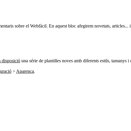
ntaris sobre el Webfàcil. En aquest bloc afegirem novetats, articles...
a disposició
una série de plantilles noves amb diferents estils, tamanys i c
uració
>
Aparença
.