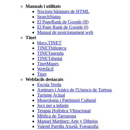
Manuals i utilitats
Nocions bàsiques de HTML
SearchStatus
El PageRank de Google (II)
El Page Rank de Google (I)
Manual de posicionament web
Tinet
blocs.TINET
TINETbilioteca
TINETagenda
TINETdigital
TinetMapes
Webfàcil
Tinet
Webfàcils destacats
Escola Verda
Amigues i Amics de l'Unesco de Tortosa
Turisme Actual
Museologia i Patrimoni Cultural
Jocs per a infants
Terapia Holística Vibracional
Mèdica de Tarragona
Manuel Martinez: Arte y Dibujos
Valentí Parrilla Aixelà: Fotografia