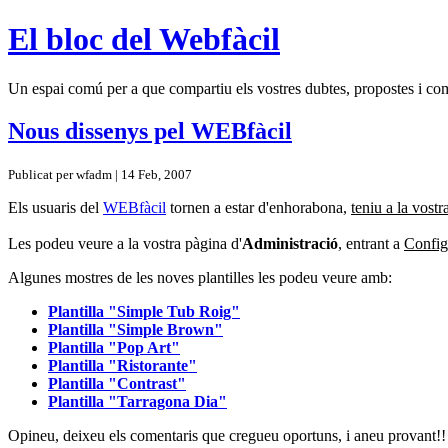
El bloc del Webfàcil
Un espai comú per a que compartiu els vostres dubtes, propostes i come
Nous dissenys pel WEBfàcil
Publicat per wfadm | 14 Feb, 2007
Els usuaris del
WEBfàcil
tornen a estar d'enhorabona,
teniu a la vostr
Les podeu veure a la vostra pàgina d'
Administració
, entrant a
Config
Algunes mostres de les noves plantilles les podeu veure amb:
Plantilla "Simple Tub Roig"
Plantilla "Simple Brown"
Plantilla "Pop Art"
Plantilla "Ristorante"
Plantilla "Contrast"
Plantilla "Tarragona Dia"
Opineu, deixeu els comentaris que cregueu oportuns, i aneu provant!!