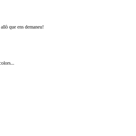
 i allò que ens demaneu!
olors...