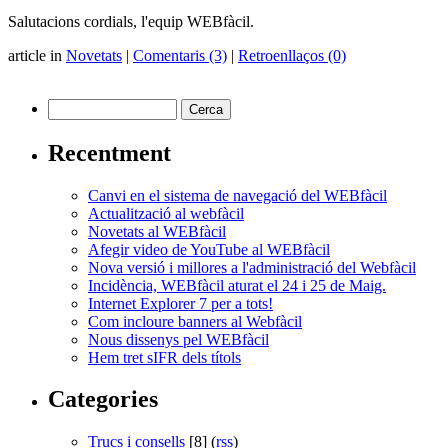
Salutacions cordials, l'equip WEBfàcil.
article in
Novetats
|
Comentaris (3)
|
Retroenllaços (0)
Recentment
Canvi en el sistema de navegació del WEBfàcil
Actualització al webfàcil
Novetats al WEBfàcil
Afegir video de YouTube al WEBfàcil
Nova versió i millores a l'administració del Webfàcil
Incidència, WEBfàcil aturat el 24 i 25 de Maig.
Internet Explorer 7 per a tots!
Com incloure banners al Webfàcil
Nous dissenys pel WEBfàcil
Hem tret sIFR dels títols
Categories
Trucs i consells
[8] (
rss
)