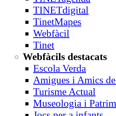
TINETdigital
TinetMapes
Webfàcil
Tinet
Webfàcils destacats
Escola Verda
Amigues i Amics de 
Turisme Actual
Museologia i Patrim
Jocs per a infants