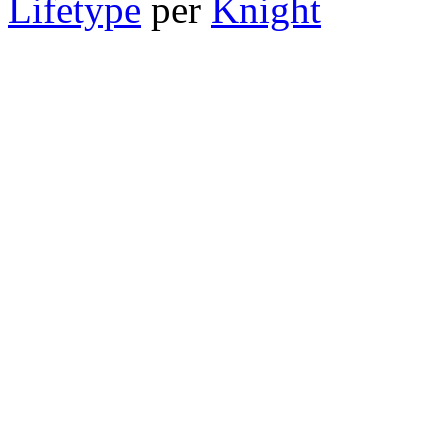
Lifetype
per
Knight