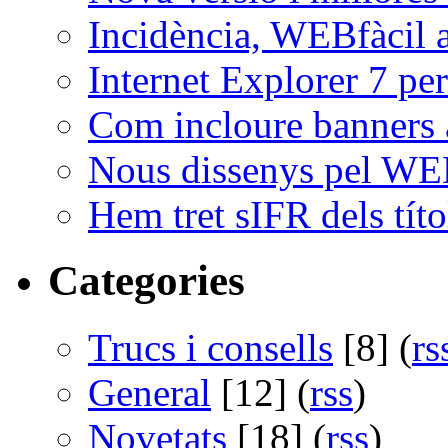
Incidència, WEBfàcil a
Internet Explorer 7 per
Com incloure banners 
Nous dissenys pel WE
Hem tret sIFR dels títo
Categories
Trucs i consells
[8] (
rs
General
[12] (
rss
)
Novetats
[18] (
rss
)