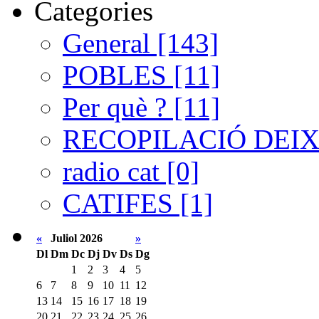
Categories
General [143]
POBLES [11]
Per què ? [11]
RECOPILACIÓ DEIXA
radio cat [0]
CATIFES [1]
«
Juliol 2026
»
Dl
Dm
Dc
Dj
Dv
Ds
Dg
1
2
3
4
5
6
7
8
9
10
11
12
13
14
15
16
17
18
19
20
21
22
23
24
25
26