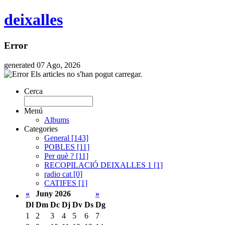
deixalles
Error
generated 07 Ago, 2026
Els articles no s'han pogut carregar.
Cerca
Menú
Albums
Categories
General [143]
POBLES [11]
Per què ? [11]
RECOPILACIÓ DEIXALLES 1 [1]
radio cat [0]
CATIFES [1]
«
Juny 2026
»
Dl
Dm
Dc
Dj
Dv
Ds
Dg
1
2
3
4
5
6
7