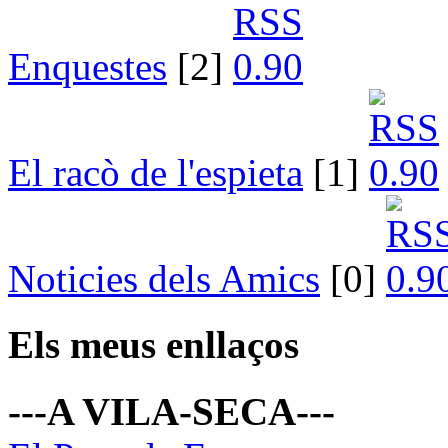
Enquestes
[2]
El racò de l'espieta
[1]
Noticies dels Amics
[0]
Els meus enllaços
---A VILA-SECA---