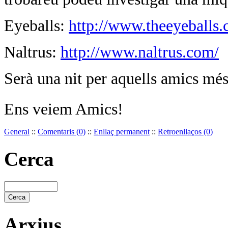
Eyeballs:
http://www.theeyeballs.
Naltrus:
http://www.naltrus.com/
Serà una nit per aquells amics més
Ens veiem Amics!
General
::
Comentaris (0)
::
Enllaç permanent
::
Retroenllaços (0)
Cerca
Arxius