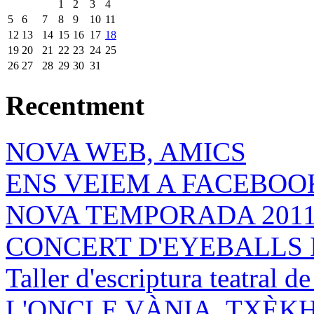
1
2
3
4
5
6
7
8
9
10
11
12
13
14
15
16
17
18
19
20
21
22
23
24
25
26
27
28
29
30
31
Recentment
NOVA WEB, AMICS
ENS VEIEM A FACEBOOK
NOVA TEMPORADA 201
CONCERT D'EYEBALLS 
Taller d'escriptura teatral 
L'ONCLE VÀNIA, TXÈK