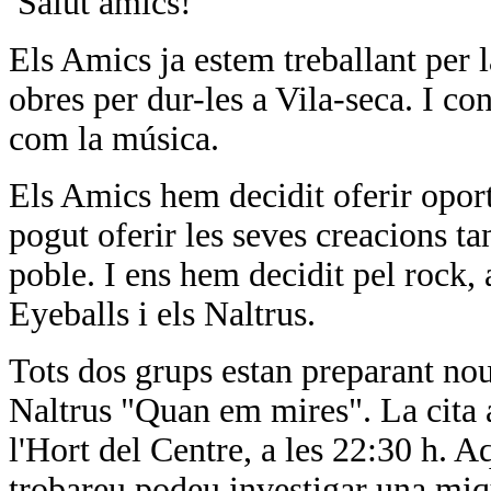
Salut amics!
Els Amics ja estem treballant per 
obres per dur-les a Vila-seca. I c
com la música.
Els Amics hem decidit oferir oport
pogut oferir les seves creacions t
poble. I ens hem decidit pel rock,
Eyeballs i els Naltrus.
Tots dos grups estan preparant nou
Naltrus "Quan em mires". La cita 
l'Hort del Centre, a les 22:30 h. A
trobareu podeu investigar una miqu