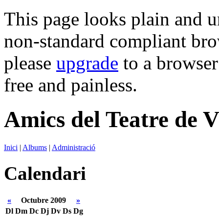
This page looks plain and u
non-standard compliant brows
please
upgrade
to a browser 
free and painless.
Amics del Teatre de V
Inici
|
Albums
|
Administració
Calendari
«
Octubre 2009
»
Dl
Dm
Dc
Dj
Dv
Ds
Dg