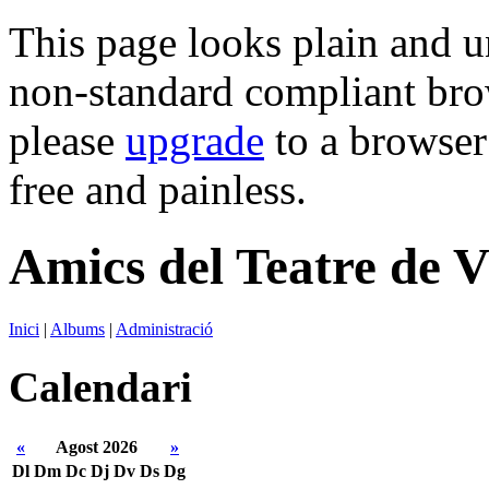
This page looks plain and u
non-standard compliant brows
please
upgrade
to a browser 
free and painless.
Amics del Teatre de V
Inici
|
Albums
|
Administració
Calendari
«
Agost 2026
»
Dl
Dm
Dc
Dj
Dv
Ds
Dg