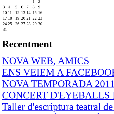
1
2
3
4
5
6
7
8
9
10
11
12
13
14
15
16
17
18
19
20
21
22
23
24
25
26
27
28
29
30
31
Recentment
NOVA WEB, AMICS
ENS VEIEM A FACEBOOK
NOVA TEMPORADA 201
CONCERT D'EYEBALLS 
Taller d'escriptura teatral 