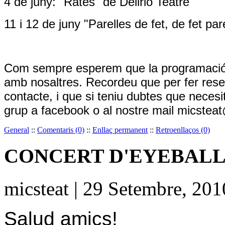
4 de juny: "Rates" de Delirio Teatre
11 i 12 de juny "Parelles de fet, de fet p
Com sempre esperem que la programació u
amb nosaltres. Recordeu que per fer reser
contacte, i que si teniu dubtes que necesi
grup a facebook o al nostre mail micsteat
General
::
Comentaris (0)
::
Enllaç permanent
::
Retroenllaços (0)
CONCERT D'EYEBALLS
micsteat | 29 Setembre, 20
Salud amics!