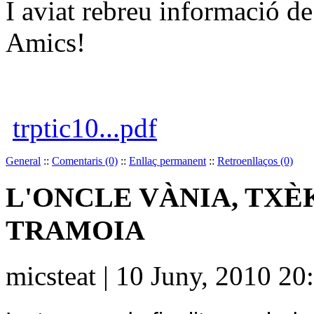
I aviat rebreu informació d
Amics!
trptic10...pdf
General
::
Comentaris (0)
::
Enllaç permanent
::
Retroenllaços (0)
L'ONCLE VÀNIA, TXÈ
TRAMOIA
micsteat | 10 Juny, 2010 20