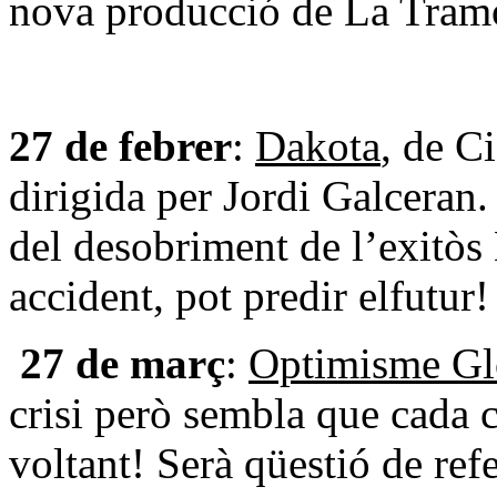
nova producció de La Tram
27 de febrer
:
Dakota
, de C
dirigida per Jordi Galceran.
del desobriment de l’exitòs 
accident, pot predir elfutu
27 de març
:
Optimisme Gl
crisi però sembla que cada c
voltant! Serà qüestió de ref