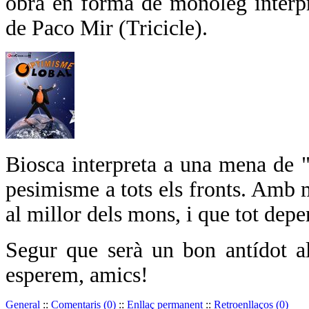
obra en forma de monòleg interpr
de Paco Mir (Tricicle).
Biosca interpreta a una mena de "
pesimisme a tots els fronts. Amb 
al millor dels mons, i que tot depe
Segur que serà un bon antídot al
esperem, amics!
General
::
Comentaris (0)
::
Enllaç permanent
::
Retroenllaços (0)