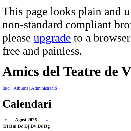
This page looks plain and u
non-standard compliant brows
please
upgrade
to a browser 
free and painless.
Amics del Teatre de V
Inici
|
Albums
|
Administració
Calendari
«
Agost 2026
»
Dl
Dm
Dc
Dj
Dv
Ds
Dg