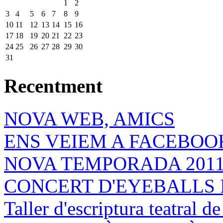
1
2
3
4
5
6
7
8
9
10
11
12
13
14
15
16
17
18
19
20
21
22
23
24
25
26
27
28
29
30
31
Recentment
NOVA WEB, AMICS
ENS VEIEM A FACEBOOK
NOVA TEMPORADA 201
CONCERT D'EYEBALLS 
Taller d'escriptura teatral 