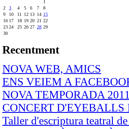
1
2
3
4
5
6
7
8
9
10
11
12
13
14
15
16
17
18
19
20
21
22
23
24
25
26
27
28
29
30
Recentment
NOVA WEB, AMICS
ENS VEIEM A FACEBOOK
NOVA TEMPORADA 201
CONCERT D'EYEBALLS 
Taller d'escriptura teatral 