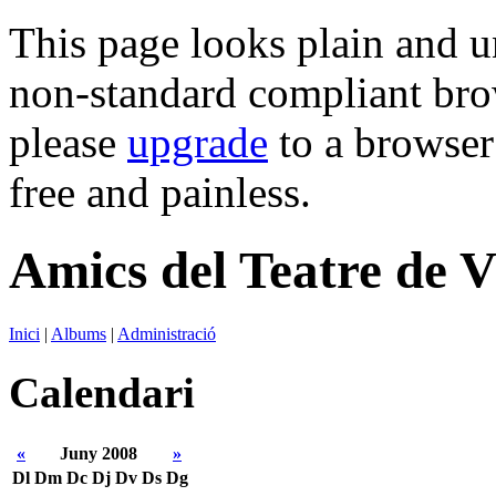
This page looks plain and u
non-standard compliant brows
please
upgrade
to a browser 
free and painless.
Amics del Teatre de V
Inici
|
Albums
|
Administració
Calendari
«
Juny 2008
»
Dl
Dm
Dc
Dj
Dv
Ds
Dg