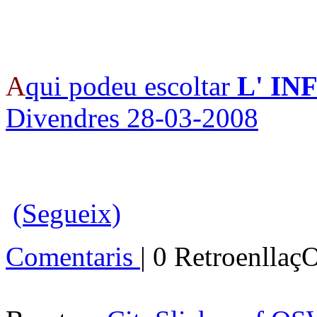
A
qui podeu escoltar
L' I
Divendres 28-03-2008
(Segueix)
Comentaris
| 0 Retroenllaç