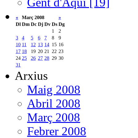
Gent d'Aquí [19]
«
Març 2008
»
Dl
Dm
Dc
Dj
Dv
Ds
Dg
1
2
3
4
5
6
7
8
9
10
11
12
13
14
15
16
17
18
19
20
21
22
23
24
25
26
27
28
29
30
31
Arxius
Maig 2008
Abril 2008
Març 2008
Febrer 2008