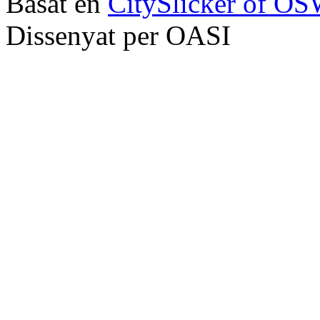
Basat en
CitySlicker of O
Dissenyat per OASI