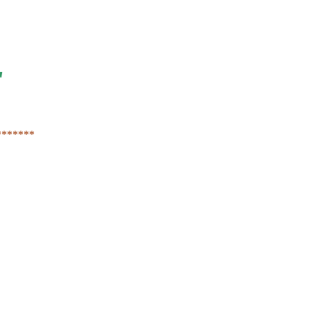
"
*******