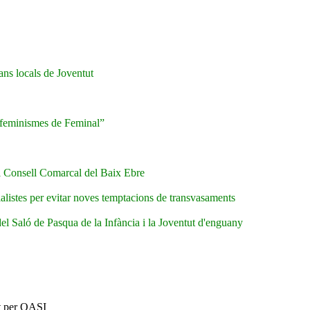
ans locals de Joventut
s feminismes de Feminal”
al Consell Comarcal del Baix Ebre
ialistes per evitar noves temptacions de transvasaments
el Saló de Pasqua de la Infància i la Joventut d'enguany
t per OASI