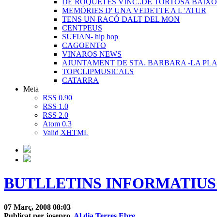
DE ROQUETES VINC..DE TORTOSA BAIXO
MEMÒRIES D' UNA VEDETTE A L 'ATUR
TENS UN RACÓ DALT DEL MON
CENTPEUS
SUFIAN- hip hop
CAGOENTO
VINAROS NEWS
AJUNTAMENT DE STA. BARBARA -LA PLA
TOPCLIPMUSICALS
CATARRA
Meta
RSS 0.90
RSS 1.0
RSS 2.0
Atom 0.3
Valid
XHTML
BUTLLETINS INFORMATIUS 07
07 Març, 2008 08:03
Publicat per josepro,
Al dia Terres Ebre