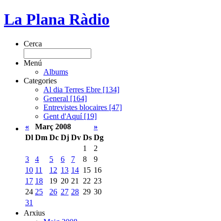
La Plana Ràdio
Cerca
Menú
Albums
Categories
Al dia Terres Ebre [134]
General [164]
Entrevistes blocaires [47]
Gent d'Aquí [19]
«
Març 2008
»
Dl
Dm
Dc
Dj
Dv
Ds
Dg
1
2
3
4
5
6
7
8
9
10
11
12
13
14
15
16
17
18
19
20
21
22
23
24
25
26
27
28
29
30
31
Arxius