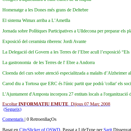
Homenatge a les Dones més grans de Deltebre
El sistema Wimax arriba a L’Ametlla
Jornada sobre Polítiques Participatives a Ulldecona per preparar els pl
Exposició del ceramista riberenc Jordi Avante
La Delegació del Govern a les Terres de l’Ebre acull l’exposició “El
La gastronomia de les Terres de l' Ebre a Andorra
Cloenda del curs sobre atenció especialitzada a malalts d’Alzheimer 
Carod diu a Tortosa que ERC és l'únic partit que podrà 'collar' els soc
L'Ajuntament d'Amposta incorpora 27 entitats locals a l'organització d
Escoltar
INFORMATIU EMUTE
Dijous 07 Març 2008
(Segueix)
Comentaris
| 0 RetroenllaçOs
Basat en
CitySlicker of OSWD
. Passat a LifeType per
Sarit
Dissenya