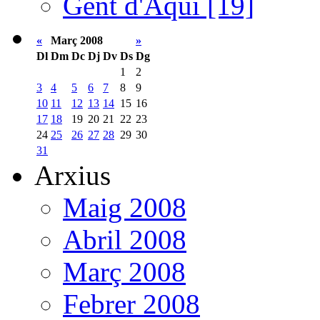
Gent d'Aquí [19]
«
Març 2008
»
Dl
Dm
Dc
Dj
Dv
Ds
Dg
1
2
3
4
5
6
7
8
9
10
11
12
13
14
15
16
17
18
19
20
21
22
23
24
25
26
27
28
29
30
31
Arxius
Maig 2008
Abril 2008
Març 2008
Febrer 2008